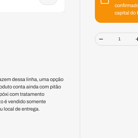
confirmado
capital do 
Qtd.
Diminuir quantid
eria
fazem dessa linha, uma opção
oduto conta ainda com pitão
epóxi com tratamento
uto é vendido somente
u local de entrega.