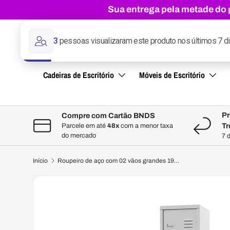
Sua entrega pela metade do p
Ir para o conteúdo
Pesquisar
Pesquisar
Cadeiras de Escritório
Móveis de Escritório
Pr
Compre com Cartão BNDS
Tr
Parcele em até
48x
com a menor taxa
do mercado
7 
Início
Roupeiro de aço com 02 vãos grandes 196CM X 33CM X 36CM - Amapá
A imagem 1 está agora disponível na vista de galeria
Pular até a informação do produto