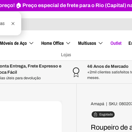
reço! 🏠 Preço especial de frete para o Rio (Capital) 
Móveis de Aço
Home Office
Multiusos
Outlet
E
Lojas
onta Entrega, Frete Expresso e
46 Anos de Mercado
oca Fácil
+2mil clientes satisfeitos 
meses.
dias úteis para devolução
Amapá
|
SKU:
08020
Esgotado
Roupeiro de 