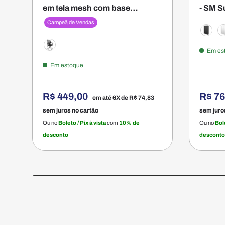
em tela mesh com base
- SM Su
cromada e braço - Smart Office
160AX
Campeã de Vendas
Preta
B
Em es
Preto
Em estoque
R$ 449,00
R$ 7
em até 6X de
R$ 74,83
sem juros no cartão
sem juro
Ou no
Boleto / Pix à vista
com
10% de
Ou no
Bole
desconto
desconto