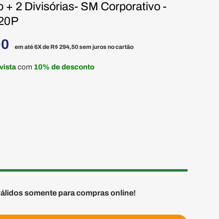
+ 2 Divisórias- SM Corporativo -
20P
00
em até 6X de
R$ 294,50
sem juros no cartão
 vista
com
10% de desconto
válidos somente para compras online!