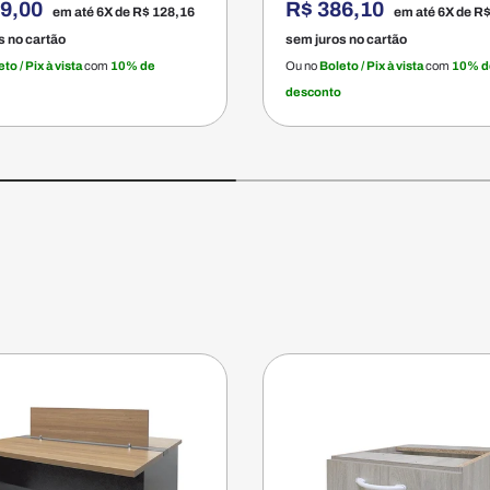
69,00
R$ 386,10
em até 6X de
R$ 128,16
em até 6X de
R$
s no cartão
sem juros no cartão
to / Pix à vista
com
10% de
Ou no
Boleto / Pix à vista
com
10% d
desconto