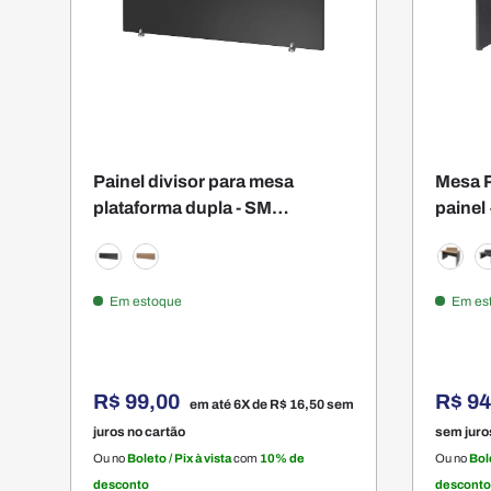
Painel divisor para mesa
Mesa P
plataforma dupla - SM
painel 
Corporativo - 25AX90LX1,5P
Corpo
Preto
Montana
Monta
P
Em estoque
Em es
R$ 99,00
R$ 9
em até 6X de
R$ 16,50
sem
juros no cartão
sem juro
Ou no
Boleto / Pix à vista
com
10% de
Ou no
Bole
desconto
desconto