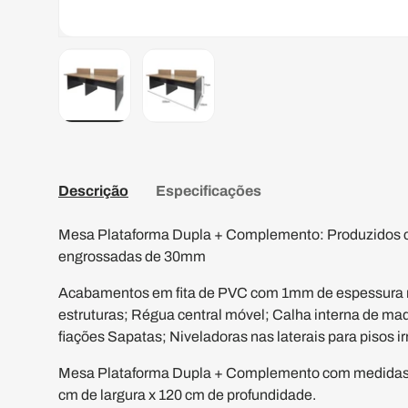
Carregar a imagem 1 na vista de galeria
Carregar a imagem 2 na vista de gal
Descrição
Especificações
Mesa Plataforma Dupla + Complemento: Produzidos c
engrossadas de 30mm
Acabamentos em fita de PVC com 1mm de espessura n
estruturas; Régua central móvel; Calha interna de m
fiações Sapatas; Niveladoras nas laterais para pisos ir
Mesa Plataforma Dupla + Complemento com medidas fi
cm de largura x 120 cm de profundidade.