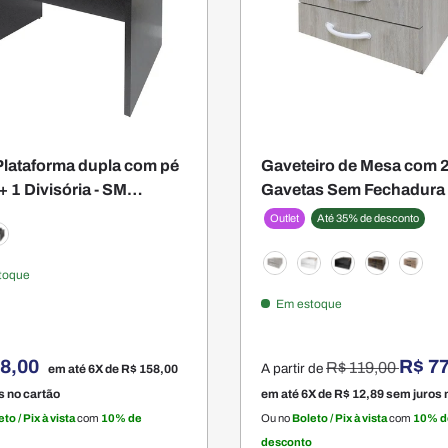
lataforma dupla com pé
Gaveteiro de Mesa com 
+ 1 Divisória - SM
Gavetas Sem Fechadura 
rativo - 77AX110LX120P
Super Light -
Outlet
Até 35% de desconto
23AX35,3LX35,5P
na
reto
toque
Legno Crema
Branco
Preto
Nogueira
Monta
Em estoque
Preço normal
48,00
R$ 77
R$ 119,00
A partir de
em até 6X de
R$ 158,00
s no cartão
em até 6X de
R$ 12,89
sem juros 
to / Pix à vista
com
10% de
Ou no
Boleto / Pix à vista
com
10% d
desconto