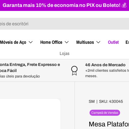
Garanta mais 10% de economia no PIX ou Boleto!
💰
Móveis de Aço
Home Office
Multiusos
Outlet
E
Lojas
onta Entrega, Frete Expresso e
46 Anos de Mercado
oca Fácil
+2mil clientes satisfeitos 
meses.
dias úteis para devolução
SM
|
SKU:
430045
Campeã de Vendas
Mesa Platafo