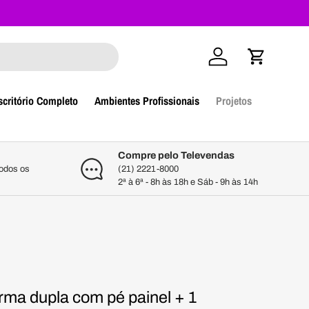
Iniciar sessão
Carrinho
scritório Completo
Ambientes Profissionais
Projetos
Compre pelo Televendas
todos os
(21) 2221-8000
2ª à 6ª - 8h às 18h e Sáb - 9h às 14h
rma dupla com pé painel + 1