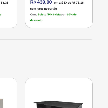
R$ 439,00
A
 64,35
em até 6X de
R$ 73,16
sem juros no cartão
e
e
Ou no
Boleto / Pix à vista
com
10% de
O
desconto
d