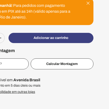
Fechar
manhã!
Para pedidos com pagamento
 em PIX até as 14h (válido apenas para a
Rio de Janeiro).
Adicionar ao carrinho
ade
Aumentar quantidade
ontagem
Calcular Montagem
nível em
Avenida Brasil
to em 5 dias úteis ou mais
bilidade em outras lojas