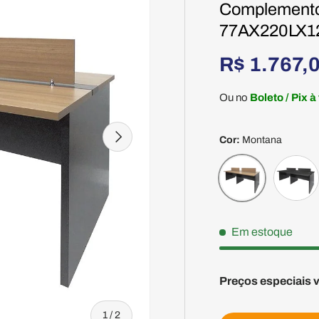
Complemento 
77AX220LX1
R$ 1.767,
Ou no
Boleto / Pix à
Seguinte
Cor:
Montana
Preto
Montana
Em estoque
Preços especiais 
de
1
/
2