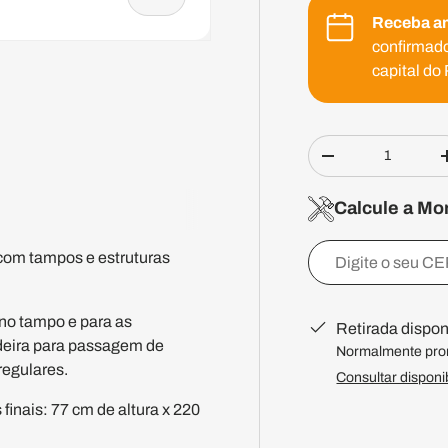
Receba a
confirmado
capital do 
eria
Qtd.
Diminuir quantid
Calcule a M
om tampos e estruturas
o tampo e para as
Retirada dispo
adeira para passagem de
Normalmente pron
regulares.
Consultar disponi
nais: 77 cm de altura x 220