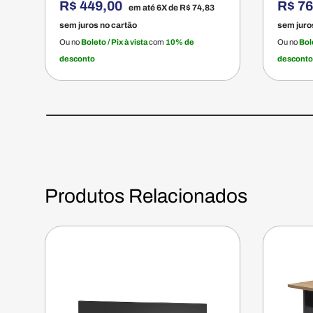
R$ 449,00
R$ 7
em até 6X de
R$ 74,83
sem juros no cartão
sem juro
Ou no
Boleto / Pix à vista
com
10% de
Ou no
Bole
desconto
desconto
Produtos Relacionados