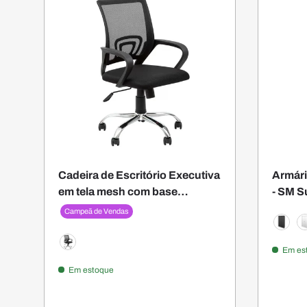
Cadeira de Escritório Executiva
Armári
em tela mesh com base
- SM Su
cromada e braço - Smart Office
160AX
Campeã de Vendas
Preta
B
Em es
Preto
Em estoque