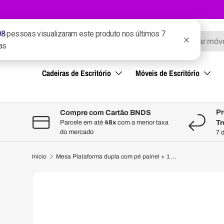
Ir para o conteúdo
Pesquisar
Pesquisar
Cadeiras de Escritório
Móveis de Escritório
Pr
Compre com Cartão BNDS
Tr
Parcele em até
48x
com a menor taxa
do mercado
7 
Início
Mesa Plataforma dupla com pé painel + 1 Complemento + 2 Divisórias- SM Corporativo - 77AX220LX120P
A imagem 1 está agora disponível na vista de galeria
Pular até a informação do produto