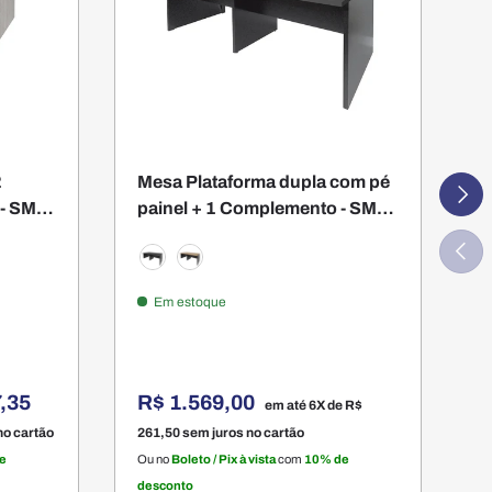
2
Mesa Plataforma dupla com pé
L
Segui
- SM
painel + 1 Complemento - SM
E
Corporativo - 77AX220LX120P
Anteri
Preto
Montana
Em estoque
na
V
A
,35
R$ 1.569,00
R
em até 6X de
R$
no cartão
261,50
sem juros no cartão
s
e
Ou no
Boleto / Pix à vista
com
10% de
O
desconto
d