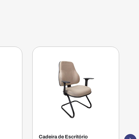
Cadeira de Escritório
C
Segui