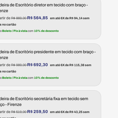
eira de Escritório diretor em tecido com braço -
renze
Preço normal
R$ 564,85
artir de
R$ 869,00
em até 6X de
R$ 94,14
sem
s no cartão
no
Boleto / Pix à vista
com
10% de desconto
eira de Escritório presidente em tecido com braço -
renze
Preço normal
R$ 692,30
artir de
R$ 989,00
em até 6X de
R$ 115,38
sem
s no cartão
no
Boleto / Pix à vista
com
10% de desconto
eira de Escritório secretária fixa em tecido sem
ço - Firenze
Preço normal
R$ 259,50
artir de
R$ 519,00
em até 6X de
R$ 43,25
sem