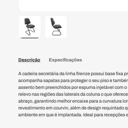
Carregar a imagem 1 na vista de galeria
Carregar a imagem 2 na vista de gal
Descrição
Especificações
A cadeira secretária da linha firenze possui base fixa 
acompanha sapatas para proteger o seu piso e também
assento bem preenchidos por espuma injetável com o 
relevo nas regiões das laterais da coluna o que oferec
abraço, garantindo melhor encaixe para a curvatura l
revestimento em courvin, além de design requintado q
ambiente em que é implantada. Ideal para recepções e