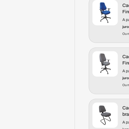
Cad
Fi
A p
juro
Ou 
Cad
Fi
A p
juro
Ou 
Cad
bra
A p