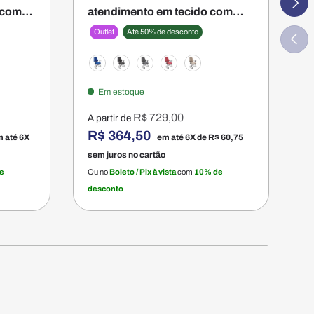
 com
atendimento em tecido com
c
braço - Firenze
Outlet
Até 50% de desconto
Anteri
P
Azul
Preto
Cinza
Vermelho
Bege
Em estoque
Preço normal
R$ 729,00
A partir de
R$ 364,50
R
 até 6X
em até 6X de
R$ 60,75
sem juros no cartão
s
e
Ou no
Boleto / Pix à vista
com
10% de
O
desconto
d