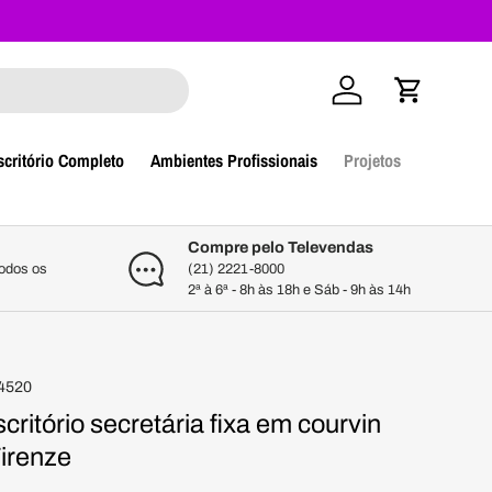
Iniciar sessão
Carrinho
scritório Completo
Ambientes Profissionais
Projetos
Compre pelo Televendas
todos os
(21) 2221-8000
2ª à 6ª - 8h às 18h e Sáb - 9h às 14h
4520
critório secretária fixa em courvin
Firenze