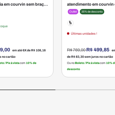
ria em courvin sem braço
atendimento em courvin
ze
braço - Firenze
Outlet
35% de desconto
toque
Preta
Últimas unidades !
Preço normal
49,00
R$ 499,85
R$ 769,00
em até 6X de
R$ 108,16
em
s no cartão
de
R$ 83,30
sem juros no cartão
to / Pix à vista
com
10% de
Ou no
Boleto / Pix à vista
com
10% d
desconto