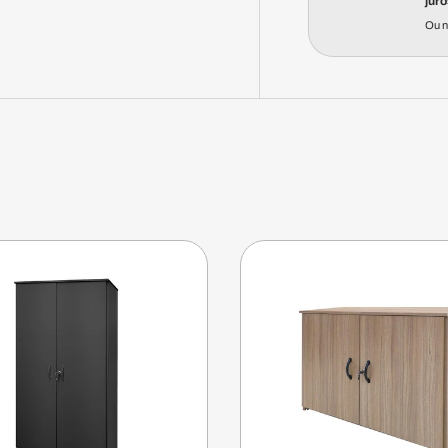
juro
Ou 