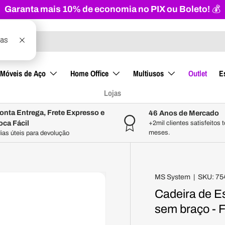
Garanta mais 10% de economia no PIX ou Boleto!
💰
Móveis de Aço
Home Office
Multiusos
Outlet
E
Lojas
onta Entrega, Frete Expresso e
46 Anos de Mercado
oca Fácil
+2mil clientes satisfeitos 
meses.
dias úteis para devolução
MS System
|
SKU:
75
Cadeira de Es
sem braço - 