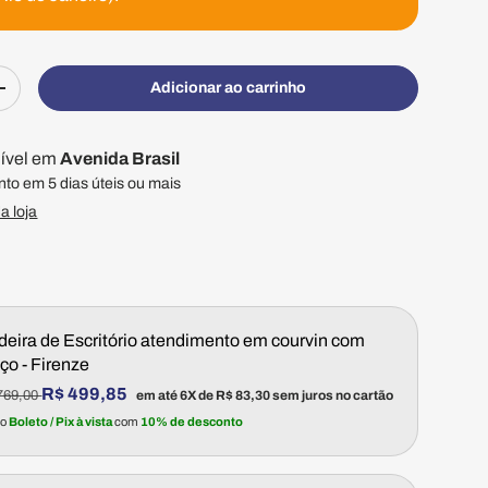
Adicionar ao carrinho
ade
Aumentar quantidade
nível em
Avenida Brasil
to em 5 dias úteis ou mais
a loja
eira de Escritório atendimento em courvin com
ço - Firenze
ço normal
R$ 499,85
769,00
em até 6X de
R$ 83,30
sem juros no cartão
no
Boleto / Pix à vista
com
10% de desconto