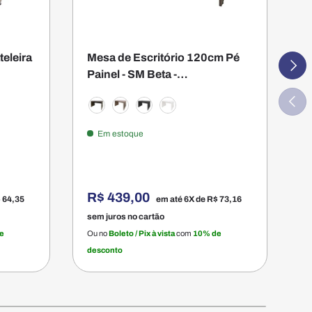
eleira
Mesa de Escritório 120cm Pé
C
Segui
Painel - SM Beta -
F
73Ax120Lx60P
Anteri
Nogueira
Montana
Preta
Branco
Em estoque
 Crema
P
R$ 439,00
A
 64,35
em até 6X de
R$ 73,16
sem juros no cartão
e
e
Ou no
Boleto / Pix à vista
com
10% de
O
desconto
d