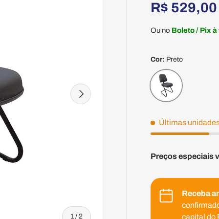
R$ 529,0
Ou no
Boleto / Pix à
Cor:
Preto
Preto
Seguinte
Últimas unidades
Preços especiais 
Receba a
confirmado
de
capital do 
1
/
2