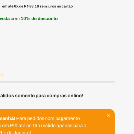
0
em até 6X de
R$ 88,16
sem juros no cartão
 vista
com
10% de desconto
 !
válidos somente para compras online!
Fechar
manhã!
Para pedidos com pagamento
 em PIX até as 14h (válido apenas para a
Rio de Janeiro).