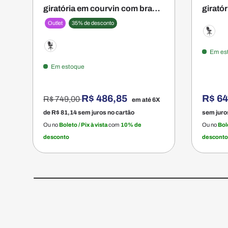
giratória em courvin com braço
girató
- Firenze
- Firen
Outlet
35% de desconto
Preto
Em es
Preto
Em estoque
Preço normal
R$ 486,85
R$ 6
R$ 749,00
em até 6X
de
R$ 81,14
sem juros no cartão
sem juro
Ou no
Boleto / Pix à vista
com
10% de
Ou no
Bole
desconto
desconto