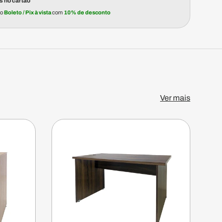
s no cartão
no
Boleto / Pix à vista
com
10% de desconto
Ver mais