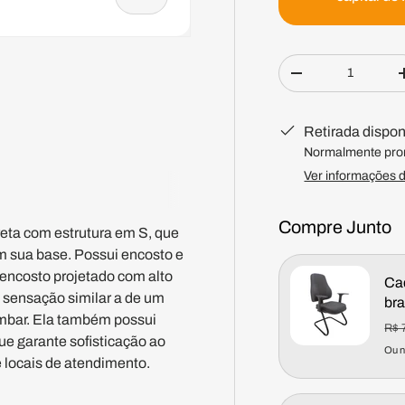
Qtd.
Diminuir quantid
eria
Retirada dispo
Normalmente pron
Ver informações d
Compre Junto
preta com estrutura em S, que
 sua base. Possui encosto e
encosto projetado com alto
Cad
e sensação similar a de um
bra
ombar. Ela também possui
Pre
R$ 
ue garante sofisticação ao
Ou 
 locais de atendimento.