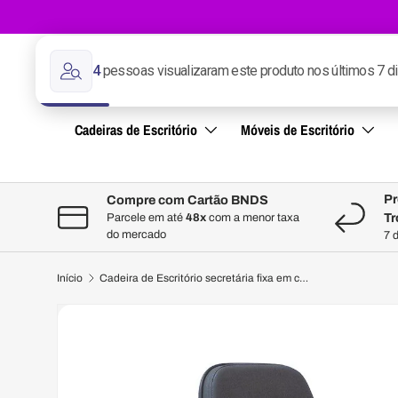
Ir para o conteúdo
Pesquisar
Pesquisar
Cadeiras de Escritório
Móveis de Escritório
Pr
Compre com Cartão BNDS
Tr
Parcele em até
48x
com a menor taxa
do mercado
7 
Início
Cadeira de Escritório secretária fixa em courvin sem braço - Firenze
A imagem 1 está agora disponível na vista de galeria
Pular até a informação do produto