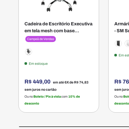
Cadeira de Escritório Executiva
Armári
em tela mesh com base
- SM Su
cromada e braço - Smart Office
160AX
Campeã de Vendas
Preta
B
Em es
Preto
Em estoque
R$ 449,00
R$ 7
em até 6X de
R$ 74,83
sem juros no cartão
sem juro
Ou no
Boleto / Pix à vista
com
10% de
Ou no
Bole
desconto
desconto